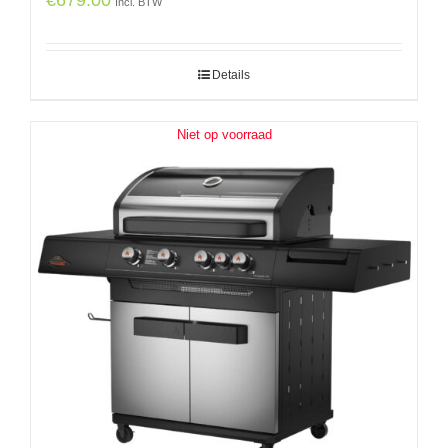
€
679.00
Incl. BTW
Details
Niet op voorraad