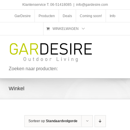
Ga
Klantenservice T. 06-51418085
|
info@gardesire.com
naar
inhoud
GarDesire
Producten
Deals
Coming soon!
Info
WINKELWAGEN
Zoeken naar producten:
Winkel
Sorteer op
Standaardvolgorde