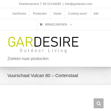
Ga
Klantenservice T. 06-51418085
|
info@gardesire.com
naar
inhoud
GarDesire
Producten
Deals
Coming soon!
Info
WINKELWAGEN
Zoeken naar producten:
Vuurschaal Vulcan 80 – Cortenstaal