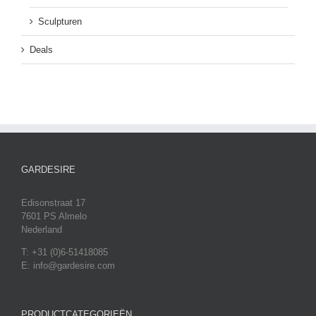
Sculpturen
Deals
GARDESIRE
Edisonstraat 17
7601 PS Almelo
Nederland
T: +31 (0)6-51418085
E: info@gardesire.com
PRODUCTCATEGORIEËN