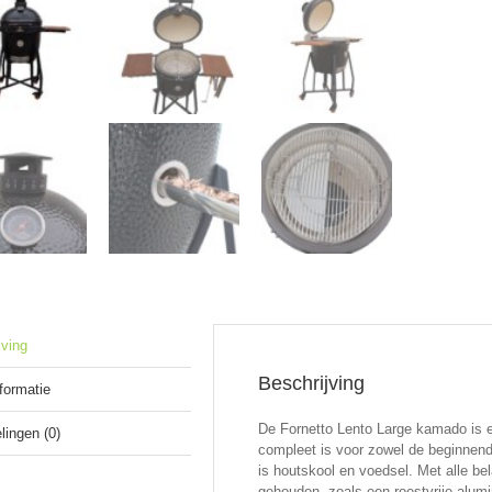
jving
Beschrijving
nformatie
De Fornetto Lento Large kamado is e
lingen (0)
compleet is voor zowel de beginnend
is houtskool en voedsel. Met alle b
gehouden, zoals een roestvrije alumi