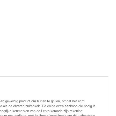
en geweldig product om buiten te grillen, omdat het echt
e als de ervaren buitenkok. De enige extra aankoop die nodig is,
elangrijke kenmerken van de Lento kamado zijn rekening
nium topventilatie, met kalibratie-instellingen om de luchtstroom