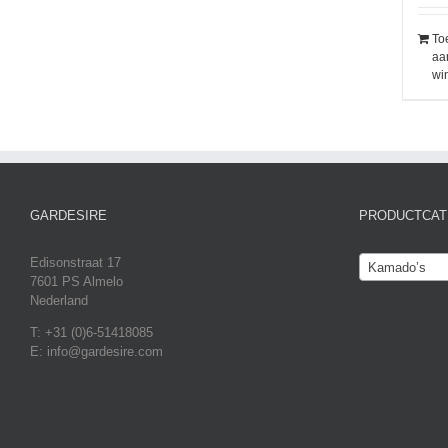
To
aa
wi
GARDESIRE
PRODUCTCAT
Edisonstraat 17
Kamado’s
7601 PS Almelo
Nederland
T: +31 (0)6-51418085
E: info@gardesire.com