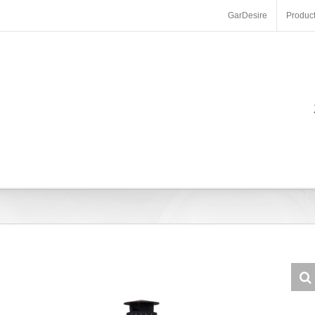
GarDesire
Produc