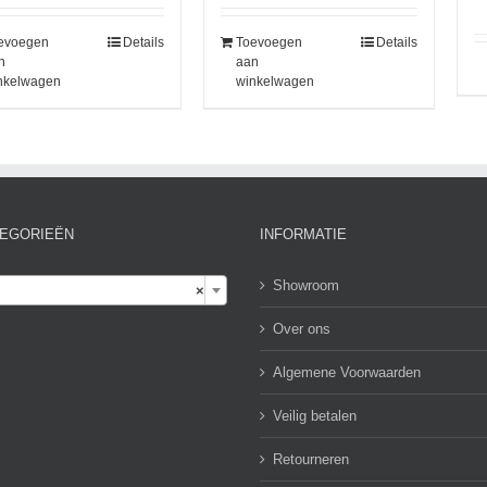
evoegen
Details
Toevoegen
Details
n
aan
nkelwagen
winkelwagen
EGORIEËN
INFORMATIE

Showroom
×
Over ons
Algemene Voorwaarden
Veilig betalen
Retourneren