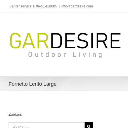
Ga
Klantenservice T. 06-51418085
|
info@gardesire.com
naar
inhoud
Fornetto Lento Large
Zoeken:
Zoeken