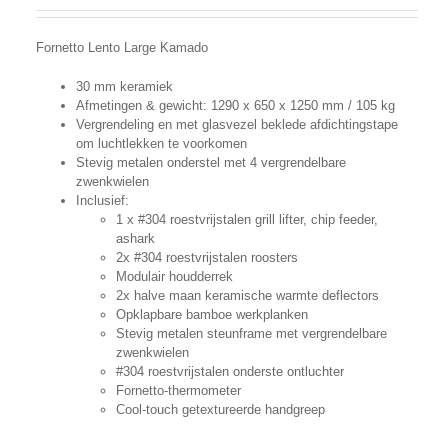
Fornetto Lento Large Kamado
30 mm keramiek
Afmetingen & gewicht: 1290 x 650 x 1250 mm / 105 kg
Vergrendeling en met glasvezel beklede afdichtingstape
om luchtlekken te voorkomen
Stevig metalen onderstel met 4 vergrendelbare
zwenkwielen
Inclusief:
1 x #304 roestvrijstalen grill lifter, chip feeder,
ashark
2x #304 roestvrijstalen roosters
Modulair houdderrek
2x halve maan keramische warmte deflectors
Opklapbare bamboe werkplanken
Stevig metalen steunframe met vergrendelbare
zwenkwielen
#304 roestvrijstalen onderste ontluchter
Fornetto-thermometer
Cool-touch getextureerde handgreep