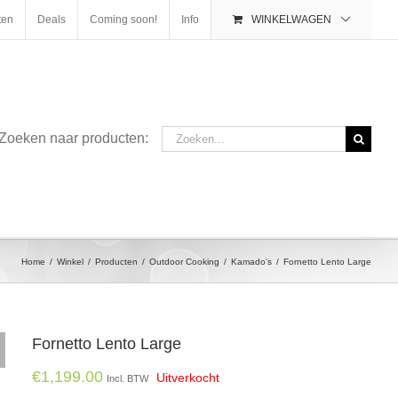
ten
Deals
Coming soon!
Info
WINKELWAGEN
Zoeken
Zoeken naar producten:
naar:
Home
/
Winkel
/
Producten
/
Outdoor Cooking
/
Kamado's
/
Fornetto Lento Large
Fornetto Lento Large
€
1,199.00
Uitverkocht
Incl. BTW