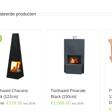
ateerde producten
!
nhaard Chacana
Tuinhaard Pinacate
P
ck (122cm)
Black (150cm)
1
€
179.00
€
1,069.00
D
.00
Incl. BTW
Incl. BTW
€