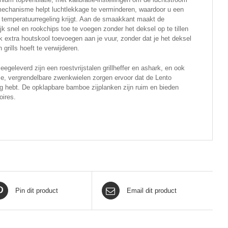
gsmechanisme helpt luchtlekkage te verminderen, waardoor u een
 temperatuurregeling krijgt. Aan de smaakkant maakt de
ijk snel en rookchips toe te voegen zonder het deksel op te tillen
k extra houtskool toevoegen aan je vuur, zonder dat je het deksel
n grills hoeft te verwijderen.
geleverd zijn een roestvrijstalen grillheffer en ashark, en ook
e, vergrendelbare zwenkwielen zorgen ervoor dat de Lento
dig hebt. De opklapbare bamboe zijplanken zijn ruim en bieden
oires.
Pin dit product
Email dit product