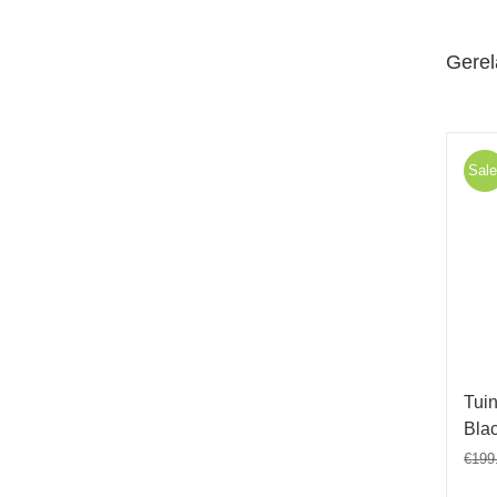
Gerel
Sale
Tui
Bla
€
199