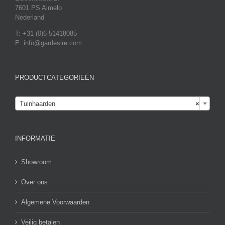
7601 PS Almelo
Nederland
T: +31 (0)6-51418085
E: info@gardesire.com
PRODUCTCATEGORIEËN

Tuinhaarden
×
INFORMATIE
Showroom
Over ons
Algemene Voorwaarden
Veilig betalen