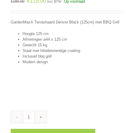
€
119.00
€
189.00
Op voorraad
Incl. BTW
GardenMaxX Terrashaard Denver Black (125cm) met BBQ Grill
Hoogte 125 cm
Afmetingen
⌀
44 x 125 cm
Gewicht 15 kg
Staal met hittebestendige coating
Inclusief bbq grill
Modern design
Terrashaard
Denver
Black