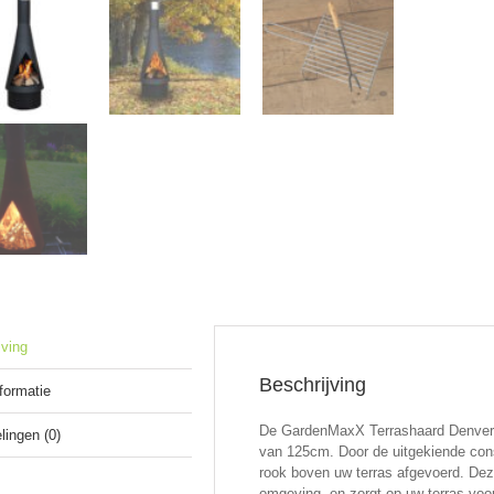
jving
Beschrijving
nformatie
De GardenMaxX Terrashaard Denver B
lingen (0)
van 125cm. Door de uitgekiende cons
rook boven uw terras afgevoerd. De
omgeving, en zorgt op uw terras vo