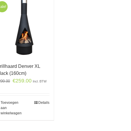
ale!
rillhaard Denver XL
lack (160cm)
€
259.00
299.00
Incl. BTW
Toevoegen
Details
aan
winkelwagen