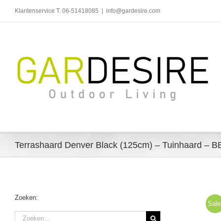
Ga
Klantenservice T. 06-51418085
|
info@gardesire.com
naar
inhoud
Terrashaard Denver Black (125cm) – Tuinhaard – BB
Zoeken:
Sale
Zoeken