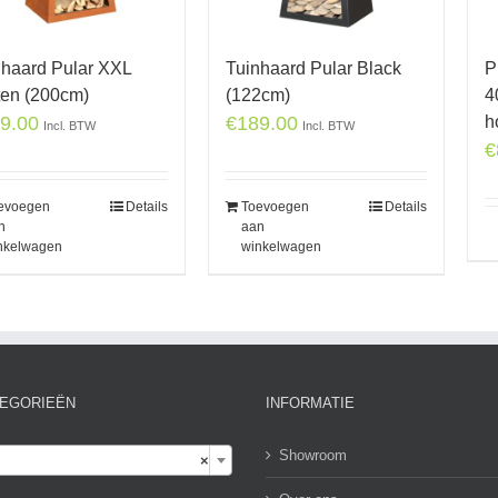
nhaard Pular XXL
Tuinhaard Pular Black
P
ten (200cm)
(122cm)
4
9.00
€
189.00
h
Incl. BTW
Incl. BTW
€
evoegen
Details
Toevoegen
Details
n
aan
nkelwagen
winkelwagen
EGORIEËN
INFORMATIE

Showroom
×