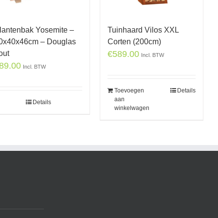
lantenbak Yosemite –
Tuinhaard Vilos XXL
0x40x46cm – Douglas
Corten (200cm)
out
€
589.00
Incl. BTW
89.00
Incl. BTW
Toevoegen
Details
aan
Details
winkelwagen