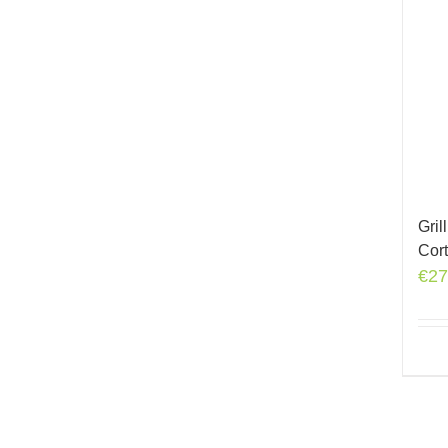
Gri
Cor
€
27