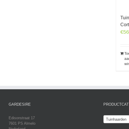
Tui
Cor
€
56
To
aa
wi
GARDESIRE
PRODUCTCAT
Edisonstraat 17
Tuinhaarden
7601 PS Almelo
Nederland