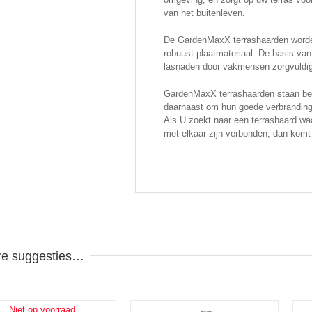
van het buitenleven.
De GardenMaxX terrashaarden worden
robuust plaatmateriaal. De basis van
lasnaden door vakmensen zorgvuldi
GardenMaxX terrashaarden staan be
daarnaast om hun goede verbranding
Als U zoekt naar een terrashaard waa
met elkaar zijn verbonden, dan komt
re suggesties…
Niet op voorraad