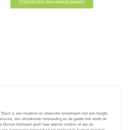
TOEVOEGEN AAN WINKELWAGEN
(125cm)
-
Tuinhaard
-
BBQ
Grill
-
Herfstaanbieding
aantal
lack is een moderne en sfeervolle terrashaard met een hoogte
tructie, een uitstekende verbranding en de goede trek wordt de
ze Denver tuinhaard geeft haar warmte rondom af aan de
or een aangename temperatuur om optimaal te kunnen genieten