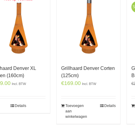
S
llhaard Denver XL
Grillhaard Denver Corten
G
ten (160cm)
(125cm)
B
9.00
€
169.00
€
Incl. BTW
Incl. BTW
Details
Toevoegen
Details
aan
winkelwagen