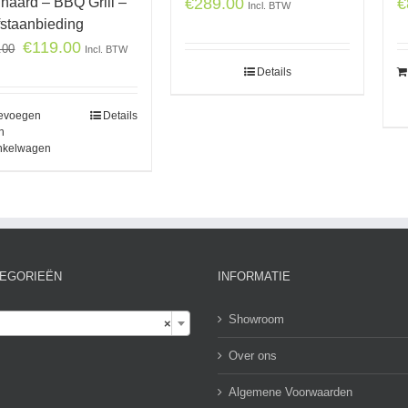
haard – BBQ Grill –
€
€
289.00
Incl. BTW
fstaanbieding
€
119.00
.00
Incl. BTW
Details
evoegen
Details
n
nkelwagen
EGORIEËN
INFORMATIE

Showroom
×
Over ons
Algemene Voorwaarden