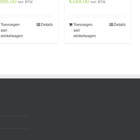
895.00
€
169.00
Incl. BTW
Incl. BTW
Toevoegen
Details
Toevoegen
Details
aan
aan
winkelwagen
winkelwagen