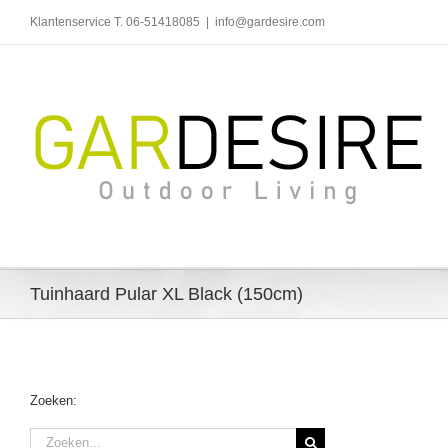
Ga
Klantenservice T. 06-51418085
|
info@gardesire.com
naar
inhoud
Tuinhaard Pular XL Black (150cm)
Zoeken:
Zoeken