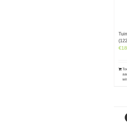
Tui
(12
€
18
To
aa
wi