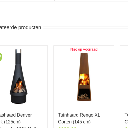
ateerde producten
Niet op voorraad
!
rashaard Denver
T
Tuinhaard Rengo XL
ck (125cm) –
C
Corten (145 cm)