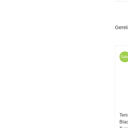
Gerel
Sale
Ter
Bla