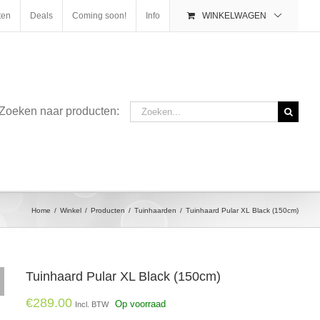
ten
Deals
Coming soon!
Info
WINKELWAGEN
Zoeken
Zoeken naar producten:
naar:
Home
/
Winkel
/
Producten
/
Tuinhaarden
/
Tuinhaard Pular XL Black (150cm)
Tuinhaard Pular XL Black (150cm)
€
289.00
Op voorraad
Incl. BTW