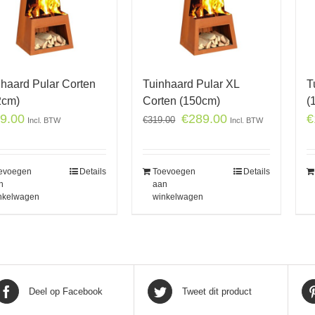
nhaard Pular Corten
Tuinhaard Pular XL
T
2cm)
Corten (150cm)
(
9.00
€
289.00
€
€
319.00
Incl. BTW
Incl. BTW
evoegen
Details
Toevoegen
Details
n
aan
nkelwagen
winkelwagen
Deel op Facebook
Tweet dit product