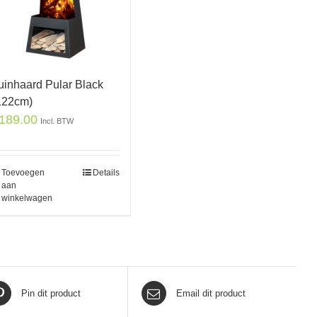
uinhaard Pular Black
122cm)
189.00
Incl. BTW
Toevoegen
Details
aan
winkelwagen
Pin dit product
Email dit product