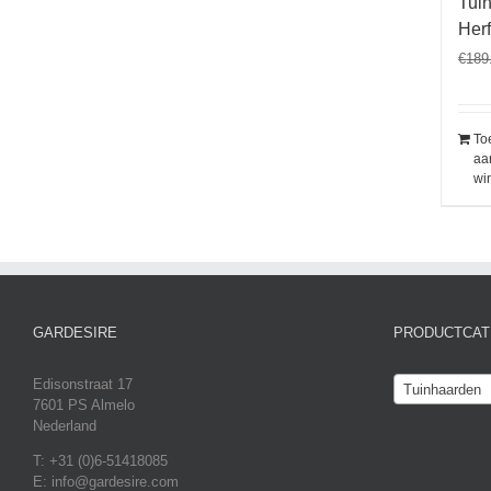
Tuin
Her
€
189
To
aa
wi
GARDESIRE
PRODUCTCAT
Edisonstraat 17
Tuinhaarden
7601 PS Almelo
Nederland
T: +31 (0)6-51418085
E: info@gardesire.com