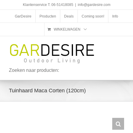
Ga
Klantenservice T. 06-51418085
|
info@gardesire.com
naar
inhoud
GarDesire
Producten
Deals
Coming soon!
Info
WINKELWAGEN
Zoeken naar producten:
Tuinhaard Maca Corten (120cm)