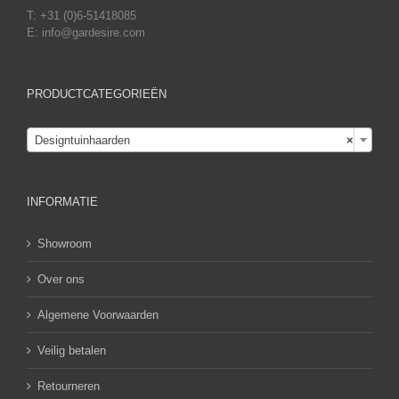
T: +31 (0)6-51418085
E: info@gardesire.com
PRODUCTCATEGORIEËN

Designtuinhaarden
×
INFORMATIE
Showroom
Over ons
Algemene Voorwaarden
Veilig betalen
Retourneren