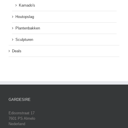
Kamado's
Houtopslag
Plantenbakken
Sculpturen
Deals
GARDESIRE
Edisonstraat 17
7601 PS Almelo
Nederland