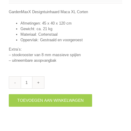
GardenMaxX Designtuinhaard Maca XL Corten
Afmetingen: 45 x 40 x 120 cm
Gewicht: ca. 21 kg
Materiaal: Cortenstaal
Oppervlak: Gestraald en voorgeroest
Extra’s:
– stookrooster van 8 mm massieve spijlen
– uitneembare asopvangbak
Tuinhaard
Maca
Corten
TOEVOEGEN AAN WINKELWAGEN
(120cm)
aantal