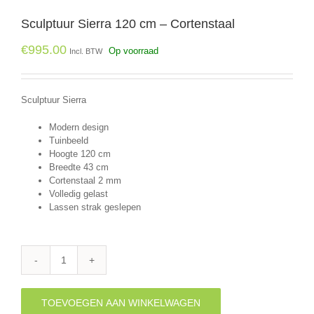
Sculptuur Sierra 120 cm – Cortenstaal
€
995.00
Op voorraad
Incl. BTW
Sculptuur Sierra
Modern design
Tuinbeeld
Hoogte 120 cm
Breedte 43 cm
Cortenstaal 2 mm
Volledig gelast
Lassen strak geslepen
Sculptuur
Sierra
120
TOEVOEGEN AAN WINKELWAGEN
cm