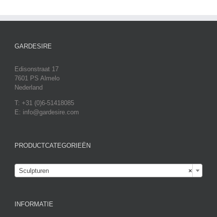
GARDESIRE
Edisonstraat 17
7601 PS Almelo
Nederland
T: +31 (0)6-51418085
E: info@gardesire.com
PRODUCTCATEGORIEËN

Sculpturen
×
INFORMATIE