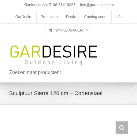
Ga
Klantenservice T. 06-51418085
|
info@gardesire.com
naar
inhoud
GarDesire
Producten
Deals
Coming soon!
Info
WINKELWAGEN
Zoeken naar producten:
Sculptuur Sierra 120 cm – Cortenstaal