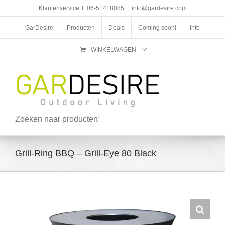
Ga
Klantenservice T. 06-51418085
|
info@gardesire.com
naar
inhoud
GarDesire
Producten
Deals
Coming soon!
Info
WINKELWAGEN
Zoeken naar producten:
Grill-Ring BBQ – Grill-Eye 80 Black