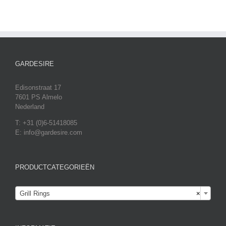
GARDESIRE
Edisonstraat 17
7601 PS Almelo
Nederland
T: +31 (0)6-51418085
E: info@gardesire.com
PRODUCTCATEGORIEËN

Grill Rings
×