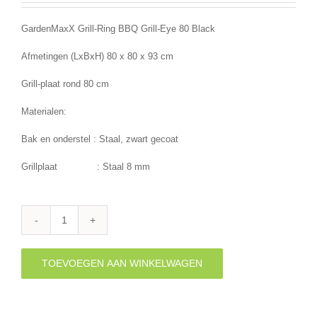
GardenMaxX Grill-Ring BBQ Grill-Eye 80 Black
Afmetingen (LxBxH) 80 x 80 x 93 cm
Grill-plaat rond 80 cm
Materialen:
Bak en onderstel : Staal, zwart gecoat
Grillplaat : Staal 8 mm
Grill-
Ring
BBQ
TOEVOEGEN AAN WINKELWAGEN
-
Grill-
Eye
80