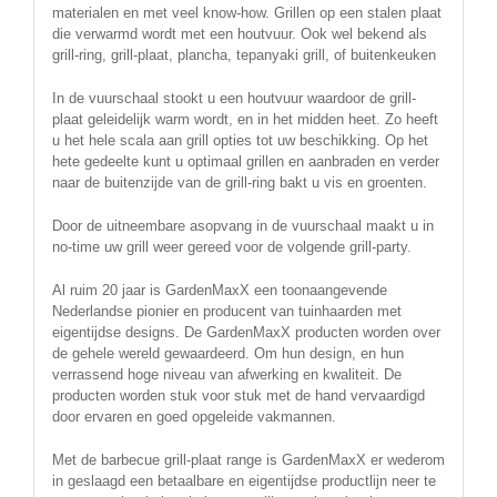
materialen en met veel know-how. Grillen op een stalen plaat
die verwarmd wordt met een houtvuur. Ook wel bekend als
grill-ring, grill-plaat, plancha, tepanyaki grill, of buitenkeuken
In de vuurschaal stookt u een houtvuur waardoor de grill-
plaat geleidelijk warm wordt, en in het midden heet. Zo heeft
u het hele scala aan grill opties tot uw beschikking. Op het
hete gedeelte kunt u optimaal grillen en aanbraden en verder
naar de buitenzijde van de grill-ring bakt u vis en groenten.
Door de uitneembare asopvang in de vuurschaal maakt u in
no-time uw grill weer gereed voor de volgende grill-party.
Al ruim 20 jaar is GardenMaxX een toonaangevende
Nederlandse pionier en producent van tuinhaarden met
eigentijdse designs. De GardenMaxX producten worden over
de gehele wereld gewaardeerd. Om hun design, en hun
verrassend hoge niveau van afwerking en kwaliteit. De
producten worden stuk voor stuk met de hand vervaardigd
door ervaren en goed opgeleide vakmannen.
Met de barbecue grill-plaat range is GardenMaxX er wederom
in geslaagd een betaalbare en eigentijdse productlijn neer te