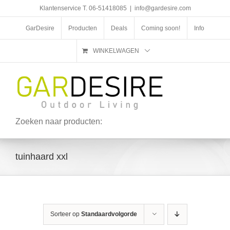
Ga
Klantenservice T. 06-51418085
|
info@gardesire.com
naar
inhoud
GarDesire
Producten
Deals
Coming soon!
Info
WINKELWAGEN
Zoeken naar producten:
tuinhaard xxl
Sorteer op
Standaardvolgorde