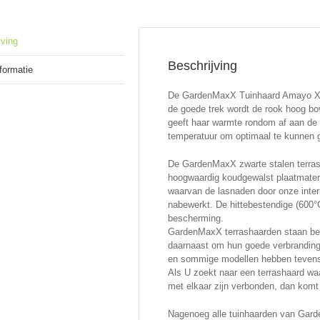
jving
Beschrijving
nformatie
De GardenMaxX Tuinhaard Amayo XL 
de goede trek wordt de rook hoog b
geeft haar warmte rondom af aan de
temperatuur om optimaal te kunnen g
De GardenMaxX zwarte stalen terrash
hoogwaardig koudgewalst plaatmateria
waarvan de lasnaden door onze inte
nabewerkt. De hittebestendige (600°
bescherming.
GardenMaxX terrashaarden staan be
daarnaast om hun goede verbranding 
en sommige modellen hebben tevens 
Als U zoekt naar een terrashaard waa
met elkaar zijn verbonden, dan komt
Nagenoeg alle tuinhaarden van Garden