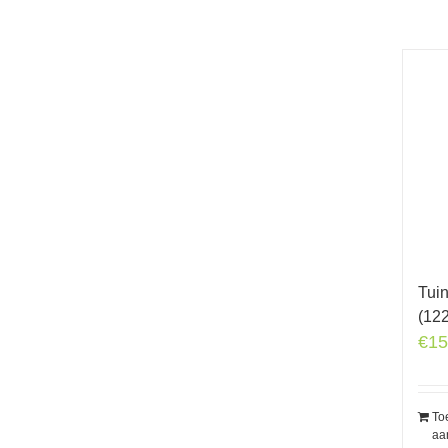
Tui
(12
€
15
To
aa