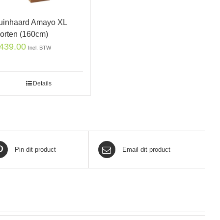
uinhaard Amayo XL
orten (160cm)
439.00
Incl. BTW
Details
Pin dit product
Email dit product