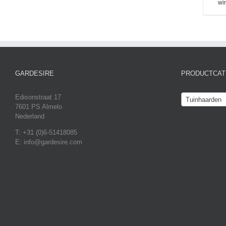
wi
GARDESIRE
PRODUCTCAT
Edisonstraat 17
Tuinhaarden
7601 PS Almelo
Nederland
T: +31 (0)6-51418085
E: info@gardesire.com