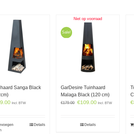
Niet op voorraad
Sale!
GarDesire Tuinhaard
T
nhaard Sanga Black
Malaga Black (120 cm)
C
2cm)
€
109.00
€
9.00
€
179.00
Incl. BTW
Incl. BTW
Details
evoegen
Details
n