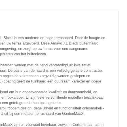
Black is een moderne en hoge terrashaard. Door de hoogte en
oven uw terras afgevoerd. Deze Amayo XL Black buitenhaard
 omgeving, en zorgt op uw terras voor een aangename
enieten van het buitenleven.
aarden worden met de hand vervaardigd uit kwalitatief
al. De basis van de haard is een volledig gelaste constructie,
rn opgeleide vakmensen zorgvuldig worden geslepen en
C) coating geeft de tuinhaard een duurzaam karakter en goede
kend om hun ongeëvenaarde kwaliteit en duurzaamheid, en
en rookafvoer. Er zijn vele verschillende modellen beschikbaar
een geïntegreerde houtopslagruimte.
rbij modern design, degelijkheid en functionaliteit onlosmakelijk
 U uit bij een metalen terrashaard van GardenMaxX.
MaxX zijn uit voorraad leverbaar, zowel in Corten-staal, als in