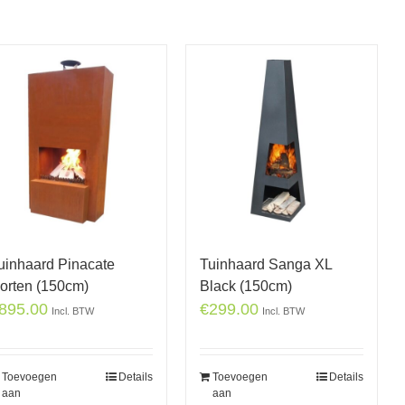
uinhaard Pinacate
Tuinhaard Sanga XL
orten (150cm)
Black (150cm)
895.00
€
299.00
Incl. BTW
Incl. BTW
Toevoegen
Details
Toevoegen
Details
aan
aan