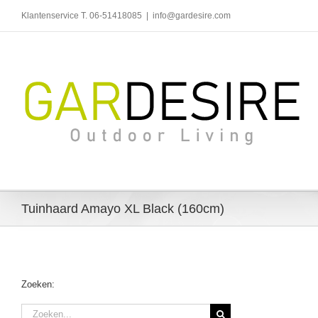
Ga
Klantenservice T. 06-51418085
|
info@gardesire.com
naar
inhoud
Tuinhaard Amayo XL Black (160cm)
Zoeken:
Zoeken