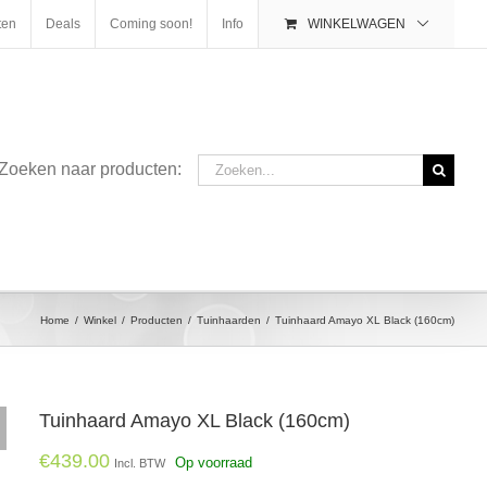
ten
Deals
Coming soon!
Info
WINKELWAGEN
Zoeken
Zoeken naar producten:
naar:
Home
/
Winkel
/
Producten
/
Tuinhaarden
/
Tuinhaard Amayo XL Black (160cm)
Tuinhaard Amayo XL Black (160cm)
€
439.00
Op voorraad
Incl. BTW