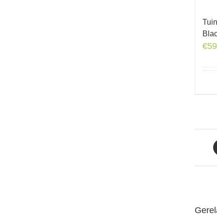
Tui
Bla
€
59
Gerel