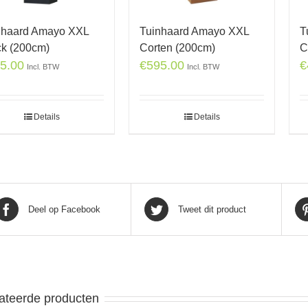
nhaard Amayo XXL
Tuinhaard Amayo XXL
T
ck (200cm)
Corten (200cm)
C
5.00
€
595.00
€
Incl. BTW
Incl. BTW
Details
Details
Deel op Facebook
Tweet dit product
ateerde producten