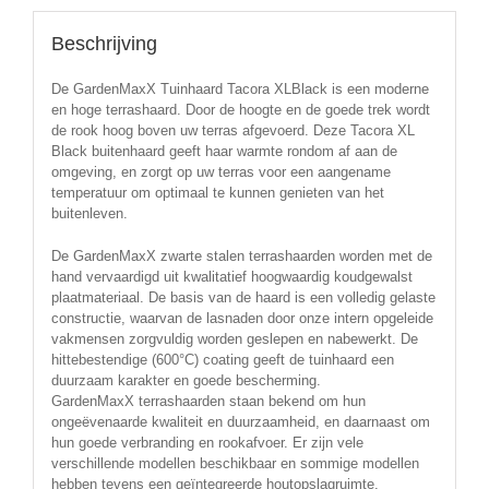
Beschrijving
De GardenMaxX Tuinhaard Tacora XLBlack is een moderne
en hoge terrashaard. Door de hoogte en de goede trek wordt
de rook hoog boven uw terras afgevoerd. Deze Tacora XL
Black buitenhaard geeft haar warmte rondom af aan de
omgeving, en zorgt op uw terras voor een aangename
temperatuur om optimaal te kunnen genieten van het
buitenleven.
De GardenMaxX zwarte stalen terrashaarden worden met de
hand vervaardigd uit kwalitatief hoogwaardig koudgewalst
plaatmateriaal. De basis van de haard is een volledig gelaste
constructie, waarvan de lasnaden door onze intern opgeleide
vakmensen zorgvuldig worden geslepen en nabewerkt. De
hittebestendige (600°C) coating geeft de tuinhaard een
duurzaam karakter en goede bescherming.
GardenMaxX terrashaarden staan bekend om hun
ongeëvenaarde kwaliteit en duurzaamheid, en daarnaast om
hun goede verbranding en rookafvoer. Er zijn vele
verschillende modellen beschikbaar en sommige modellen
hebben tevens een geïntegreerde houtopslagruimte.