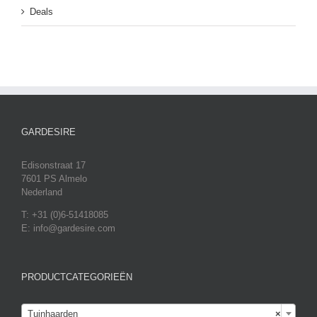
Deals
GARDESIRE
Edisonstraat 17
7601 PS Almelo
Nederland
T: +31 (0)6-51418085
E: info@gardesire.com
PRODUCTCATEGORIEËN

Tuinhaarden
×