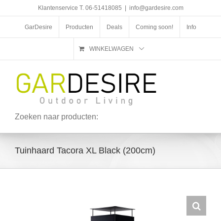
Ga
Klantenservice T. 06-51418085
|
info@gardesire.com
naar
inhoud
GarDesire
Producten
Deals
Coming soon!
Info
WINKELWAGEN
Zoeken naar producten:
Tuinhaard Tacora XL Black (200cm)