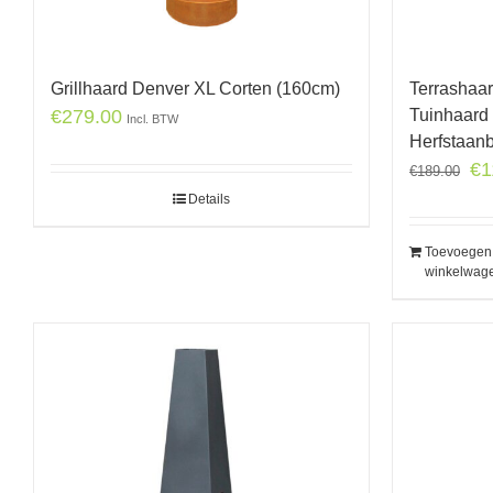
Grillhaard Denver XL Corten (160cm)
Terrashaa
€
279.00
Tuinhaard 
Incl. BTW
Herfstaan
€
1
€
189.00
Details
Toevoegen
winkelwag