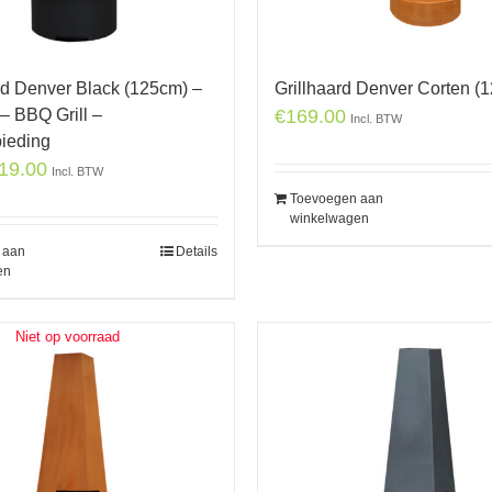
rd Denver Black (125cm) –
Grillhaard Denver Corten (
– BBQ Grill –
€
169.00
Incl. BTW
bieding
19.00
Incl. BTW
Toevoegen aan
winkelwagen
 aan
Details
en
Niet op voorraad