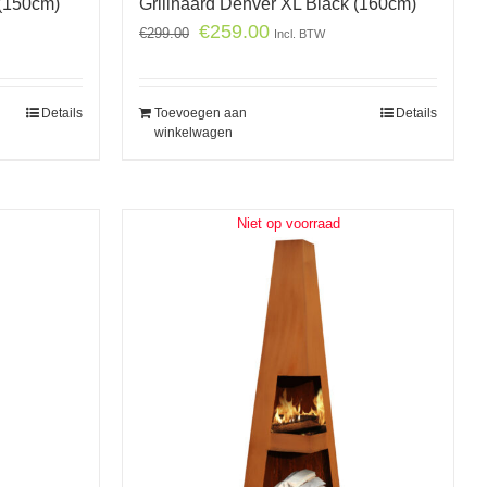
 (150cm)
Grillhaard Denver XL Black (160cm)
€
259.00
€
299.00
Incl. BTW
Details
Toevoegen aan
Details
winkelwagen
Niet op voorraad