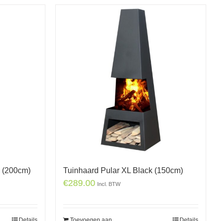
n (200cm)
Tuinhaard Pular XL Black (150cm)
€
289.00
Incl. BTW
Details
Toevoegen aan
Details