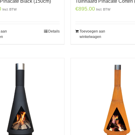
 Pinacate Black (150cm)
Tuinhaard Pinacate Corten
0
€
895.00
Incl. BTW
Incl. BTW
 aan
Details
Toevoegen aan
en
winkelwagen