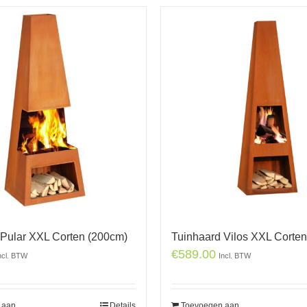
 Pular XXL Corten (200cm)
Tuinhaard Vilos XXL Corte
€
589.00
ncl. BTW
Incl. BTW
 aan
Details
Toevoegen aan