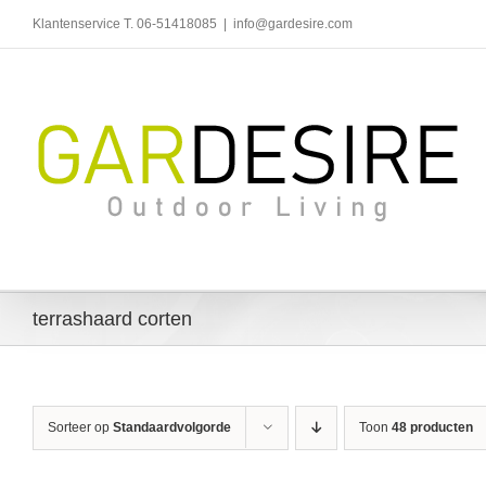
Ga
Klantenservice T. 06-51418085
|
info@gardesire.com
naar
inhoud
terrashaard corten
Sorteer op
Standaardvolgorde
Toon
48 producten