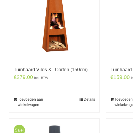
Tuinhaard Vilos XL Corten (150cm)
Tuinhaard 
€
279.00
€
159.00
Incl. BTW
I
Toevoegen aan
Details
Toevoegen
winkelwagen
winkelwag
Sale!