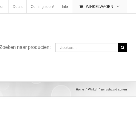
ten
Deals
Coming soon!
Info
WINKELWAGEN
Zoeken
Zoeken naar producten:
naar:
Home
/
Winkel
/
terrashaard corten