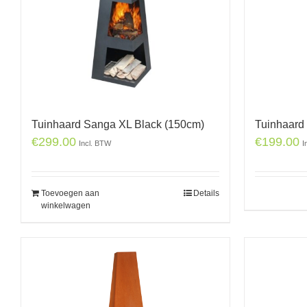
Tuinhaard Sanga XL Black (150cm)
Tuinhaard
€
299.00
€
199.00
Incl. BTW
I
Toevoegen aan
Details
winkelwagen