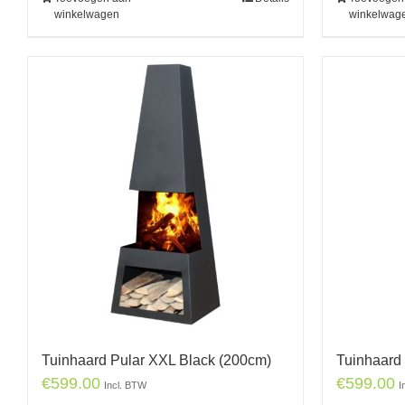
winkelwagen
winkelwag
Tuinhaard Pular XXL Black (200cm)
Tuinhaard
€
599.00
€
599.00
Incl. BTW
I