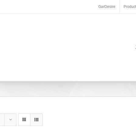
GarDesire
Produc