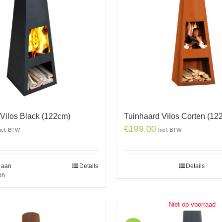
Vilos Black (122cm)
Tuinhaard Vilos Corten (12
€
199.00
ncl. BTW
Incl. BTW
 aan
Details
Details
en
Niet op voorraad