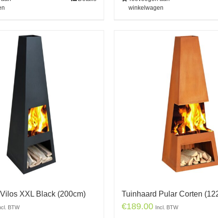
en
winkelwagen
 Vilos XXL Black (200cm)
Tuinhaard Pular Corten (12
€
189.00
ncl. BTW
Incl. BTW