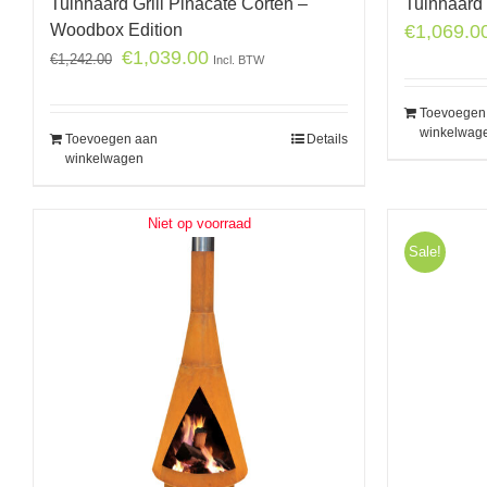
Tuinhaard Grill Pinacate Corten –
Tuinhaard
Woodbox Edition
€
1,069.0
€
1,039.00
€
1,242.00
Incl. BTW
Toevoegen
winkelwag
Toevoegen aan
Details
winkelwagen
Niet op voorraad
Sale!