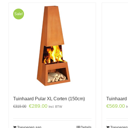
Sale!
Tuinhaard Pular XL Corten (150cm)
Tuinhaard
€
289.00
€
569.00
€
319.00
Incl. BTW
I
Toevoegen aan
Details
Toevoegen