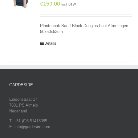
€
159.00
Incl. BTW
Plantenbak Banff Black Douglas hout Afmetingen
50x50x53cm
Details
GARDESIRE
Edisonstraat 17
7601 PS Almelo
Nederland
T: +31 (0)6-51418085
E: info@gardesire.com