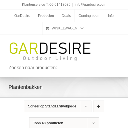
Ga
Klantenservice T. 06-51418085
|
info@gardesire.com
naar
inhoud
GarDesire
Producten
Deals
Coming soon!
Info
WINKELWAGEN
Zoeken naar producten:
Plantenbakken
Sorteer op
Standaardvolgorde
Toon
48 producten