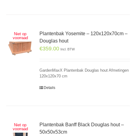
Plantenbak Yosemite – 120x120x70cm –
Niet op
voorraad
Douglas hout
€
359.00
Incl. BTW
GardenMaxX Plantenbak Douglas hout Afmetingen
120x120x70 cm
Details
Plantenbak Banff Black Douglas hout –
Niet op
voorraad
50x50x53cm