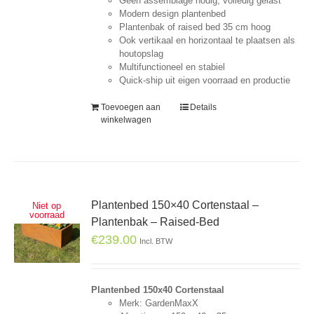
Geen assemblage nodig, volledig gelast
Modern design plantenbed
Plantenbak of raised bed 35 cm hoog
Ook vertikaal en horizontaal te plaatsen als
houtopslag
Multifunctioneel en stabiel
Quick-ship uit eigen voorraad en productie
Toevoegen aan
Details
winkelwagen
Plantenbed 150×40 Cortenstaal –
Niet op
voorraad
Plantenbak – Raised-Bed
€
239.00
Incl. BTW
Plantenbed 150x40 Cortenstaal
Merk: GardenMaxX