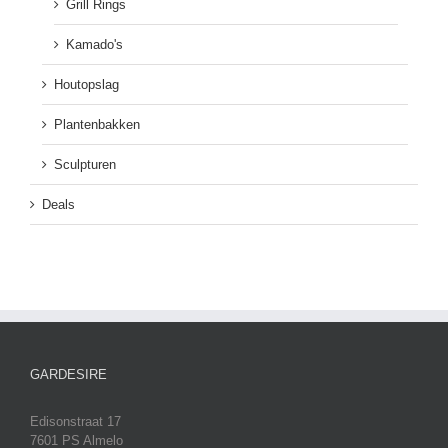
Grill Rings
Kamado's
Houtopslag
Plantenbakken
Sculpturen
Deals
GARDESIRE
Edisonstraat 17
7601 PS Almelo