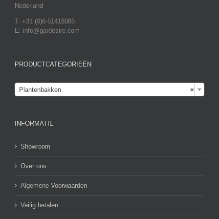
Nederland
T: +31 (0)6-51418085
E: info@gardesire.com
PRODUCTCATEGORIEËN

Plantenbakken
×
INFORMATIE
Showroom
Over ons
Algemene Voorwaarden
Veilig betalen