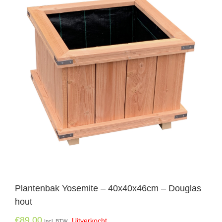
Plantenbak Yosemite – 40x40x46cm – Douglas
hout
€
89.00
Uitverkocht
Incl. BTW