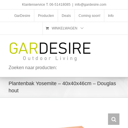
Ga
Klantenservice T. 06-51418085
|
info@gardesire.com
naar
inhoud
GarDesire
Producten
Deals
Coming soon!
Info
WINKELWAGEN
Zoeken naar producten:
Plantenbak Yosemite – 40x40x46cm – Douglas
hout