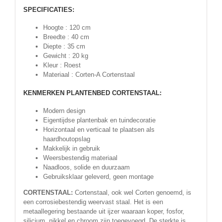
SPECIFICATIES:
Hoogte : 120 cm
Breedte : 40 cm
Diepte : 35 cm
Gewicht : 20 kg
Kleur : Roest
Materiaal : Corten-A Cortenstaal
KENMERKEN PLANTENBED CORTENSTAAL:
Modern design
Eigentijdse plantenbak en tuindecoratie
Horizontaal en verticaal te plaatsen als
haardhoutopslag
Makkelijk in gebruik
Weersbestendig materiaal
Naadloos, solide en duurzaam
Gebruiksklaar geleverd, geen montage
CORTENSTAAL:
Cortenstaal, ook wel Corten genoemd, is
een corrosiebestendig weervast staal. Het is een
metaallegering bestaande uit ijzer waaraan koper, fosfor,
silicium, nikkel en chroom zijn toegevoegd. De sterkte is