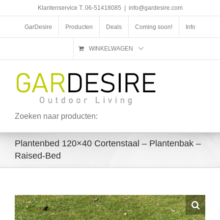
Ga
Klantenservice T. 06-51418085
|
info@gardesire.com
naar
inhoud
GarDesire
Producten
Deals
Coming soon!
Info
WINKELWAGEN
Zoeken naar producten:
Plantenbed 120×40 Cortenstaal – Plantenbak –
Raised-Bed