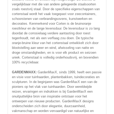
vergelijkbaar met die van andere gelegeerde staalsoorten
zoals roestvrij staal. Door de specifieke eigenschappen van
cortenstaal wordt het vaak toegepast voor zeecontainers,
schoorstenen van verbrandingsovens, kunstwerken en
decoraties. Kenmerkend voor Corten is de bruinoranje
roestkleur en de lange levensduur. De levensduur is zo lang
doordat de corrosielaag verdere aantasting door roest
tegenhoudt, net als een verflaag zou doen. De typische
oranje-bruine kleur van het cortenstaal ontwikkelt zich door
blootstelling aan weer en wind, afwisseling van natte en
droge omstandigheden, en is voor elk product en seizoen
uniek. Cortenstaal is volledig onderhoudsvrij, en bovendien
100% recyclebaar.
GARDENMAXX:
GardenMaxX, sinds 1999, heeft een passie
en visie voor tuinhaarden, plantenbakken, tuindecoraties en
sculpturen. In de beginjaren was GardenMaxX een van de
pioniers op het vlak van tuinhaarden. Door wereldwijde
reizen, ervaringen en indrukken is bij GardenMaxX een
onuitputtelijke bron van inspiratie ontstaan voor het
ontwerpen van nieuwe producten. GardenMaxX designs
onderscheiden zich door elegantie, duurzaamheid,
vakmanschap en worden vervaardigd van natuurlijke en