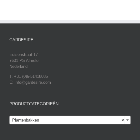
GARDESIRE
Edisonstraat 17
7601 PS Almelo
Nederland
T: +31 (0)6-51418085
E: info@gardesire.com
PRODUCTCATEGORIEËN

Plantenbakken
×