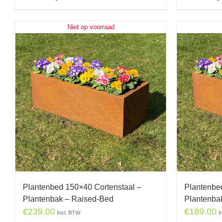
Niet op voorraad
Plantenbed 150×40 Cortenstaal –
Plantenbe
Plantenbak – Raised-Bed
Plantenba
€
239.00
€
189.00
Incl. BTW
I