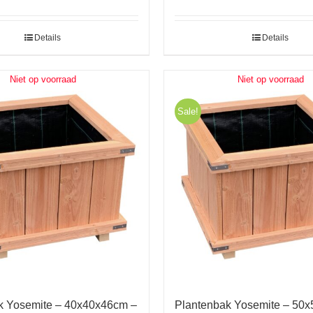
Details
Details
Niet op voorraad
Niet op voorraad
Sale!
k Yosemite – 40x40x46cm –
Plantenbak Yosemite – 50