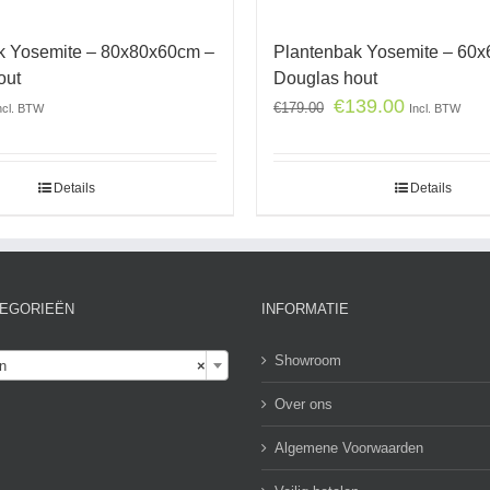
k Yosemite – 80x80x60cm –
Plantenbak Yosemite – 60
out
Douglas hout
€
139.00
€
179.00
ncl. BTW
Incl. BTW
Details
Details
EGORIEËN
INFORMATIE

Showroom
n
×
Over ons
Algemene Voorwaarden