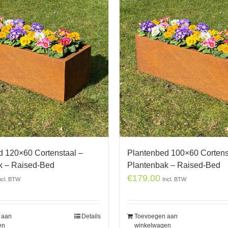
d 120×60 Cortenstaal –
Plantenbed 100×60 Cortens
k – Raised-Bed
Plantenbak – Raised-Bed
€
179.00
ncl. BTW
Incl. BTW
 aan
Details
Toevoegen aan
en
winkelwagen