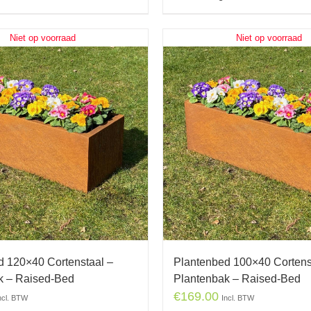
Niet op voorraad
Niet op voorraad
d 120×40 Cortenstaal –
Plantenbed 100×40 Cortens
k – Raised-Bed
Plantenbak – Raised-Bed
€
169.00
ncl. BTW
Incl. BTW