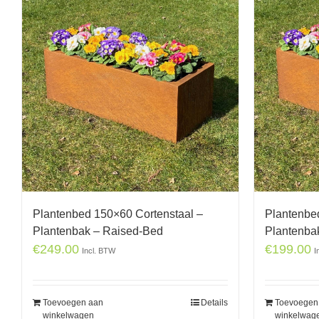
Plantenbed 150×60 Cortenstaal –
Plantenbe
Plantenbak – Raised-Bed
Plantenba
€
249.00
€
199.00
Incl. BTW
I
Toevoegen aan
Details
Toevoegen
winkelwagen
winkelwag