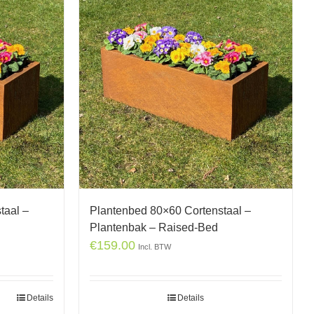
taal –
Plantenbed 80×60 Cortenstaal –
Plantenbak – Raised-Bed
€
159.00
Incl. BTW
Details
Details