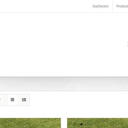
GarDesire
Produc