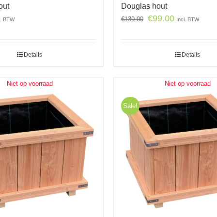
out
Douglas hout
€
99.00
€
139.00
l. BTW
Incl. BTW
Details
Details
Niet op voorraad
Niet op voorraad
Sale!