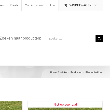
ten
Deals
Coming soon!
Info
WINKELWAGEN
Zoeken
Zoeken naar producten:
naar:
Home
/
Winkel
/
Producten
/
Plantenbakken
Niet op voorraad