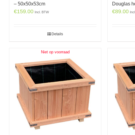
– 50x50x53cm
Douglas h
€
159.00
€
89.00
Incl. BTW
Inc
Details
Niet op voorraad