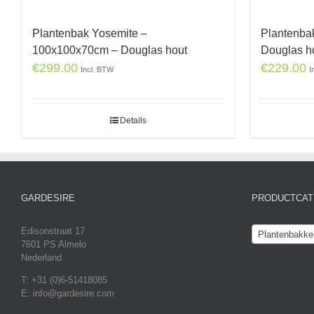
Plantenbak Yosemite –
Plantenba
100x100x70cm – Douglas hout
Douglas h
€
299.00
€
229.00
Incl. BTW
I
Details
GARDESIRE
PRODUCTCAT
Edisonstraat 17
Plantenbakke
7601 PS Almelo
Nederland
T: +31 (0)6-51418085
E: info@gardesire.com