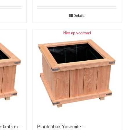
Details
Niet op voorraad
x50x50cm –
Plantenbak Yosemite –