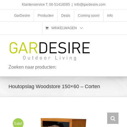
Ga
Klantenservice T. 06-51418085
|
info@gardesire.com
naar
inhoud
GarDesire
Producten
Deals
Coming soon!
Info
WINKELWAGEN
Zoeken naar producten:
Houtopslag Woodstore 150×60 – Corten
Sale!