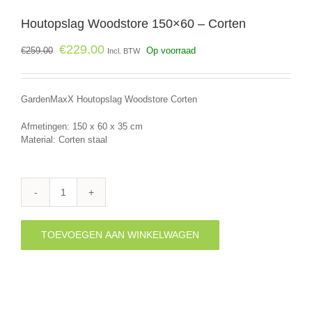
Houtopslag Woodstore 150×60 – Corten
€
229.00
€
259.00
Op voorraad
Incl. BTW
GardenMaxX Houtopslag Woodstore Corten
Afmetingen: 150 x 60 x 35 cm
Material: Corten staal
Houtopslag
Woodstore
150x60
TOEVOEGEN AAN WINKELWAGEN
-
Corten
aantal