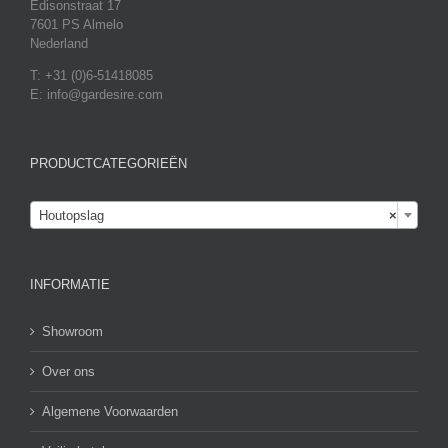
Edisonstraat 17
7601 PS Almelo
Nederland
T: +31 (0)6-51418085
E: info@gardesire.com
PRODUCTCATEGORIEËN

Houtopslag
×
INFORMATIE
Showroom
Over ons
Algemene Voorwaarden