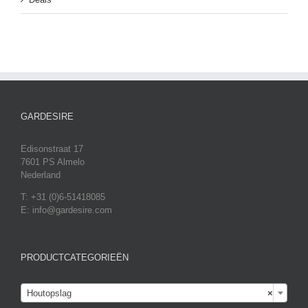
GARDESIRE
Edisonstraat 17
7601 PS Almelo
Nederland
T: +31 (0)6-51418085
E: info@gardesire.com
PRODUCTCATEGORIEËN

Houtopslag
×