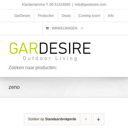
Ga
Klantenservice T. 06-51418085
|
info@gardesire.com
naar
inhoud
GarDesire
Producten
Deals
Coming soon!
Info
WINKELWAGEN
Zoeken naar producten:
zeno
Sorteer op
Standaardvolgorde