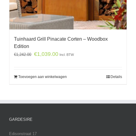
Tuinhaard Grill Pinacate Corten – Woodbox
Edition
€
1,039.00
€
1,242.00
Incl. BTW
Toevoegen aan winkelwagen
Details
GARDESIRE
Edisonstraat 17