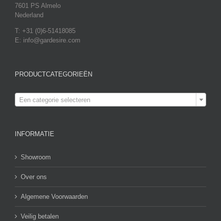
7601 PS Almelo
Nederland
T: +31 (0)6-51418085
E: info@gardesire.com
PRODUCTCATEGORIEËN

Een categorie selecteren
INFORMATIE
Showroom
Over ons
Algemene Voorwaarden
Veilig betalen