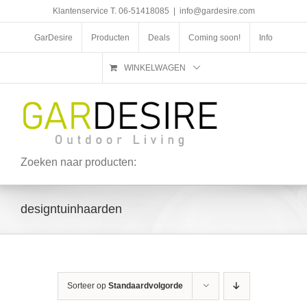
Ga
Klantenservice T. 06-51418085
|
info@gardesire.com
naar
inhoud
GarDesire
Producten
Deals
Coming soon!
Info
WINKELWAGEN
Zoeken naar producten:
designtuinhaarden
Sorteer op
Standaardvolgorde